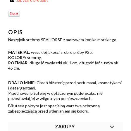
zapytaj o produkt
OPIS
Naszyjnik srebrny SEAHORSE z motywem konika morskiego.
MATERIAŁ:
wysokiej jakości srebro próby 925.
KOLORY:
srebrny.
ROZMIAR:
długość zawieszki ok. 1 cm, długość łańcuszka ok.
45 cm.
DBAJ O MNIE:
Chroń biżuterię przed perfumami, kosmetykami
i detergentami.
Przechowuj biżuterię w dołączonym pudełeczku, nie
pozostawiaj jej w wilgotnych pomieszczeniach.
Biżuteria pokryta jest specjalną warstwą ochronną
zabezpieczającą przed utlenianiem się koloru.
ZAKUPY